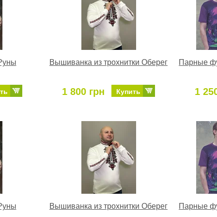
 Руны
Вышиванка из трохнитки Оберег
Парные фу
1 800 грн
1 25
ть
Купить
 Руны
Вышиванка из трохнитки Оберег
Парные фу