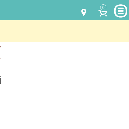
0
МОДЕЛИ ОДЕЖДЫ
(067) 011 0404
Viber
(067) 544 6226
Viber
НАШИ РАБОТЫ
shalena@mayka.dp.ua
КАК КУПИТЬ
г.Днепр, ул. Ярослава Мудрого, 68
КАК НАС НАЙТИ
й
Посмотреть на карте
ПОЛНАЯ ВЕРСИЯ САЙТА
Отправка по Украине каждый день