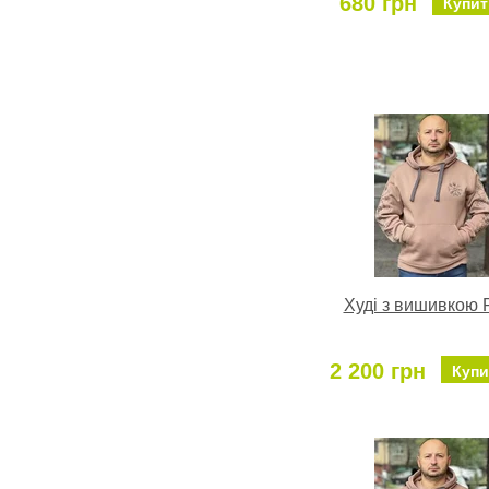
680 грн
Купит
Худі з вишивкою
2 200 грн
Купи