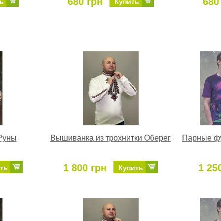
680 грн
680
ь
Купить
 Руны
Вышиванка из трохнитки Оберег
Парные фу
1 800 грн
1 25
ть
Купить