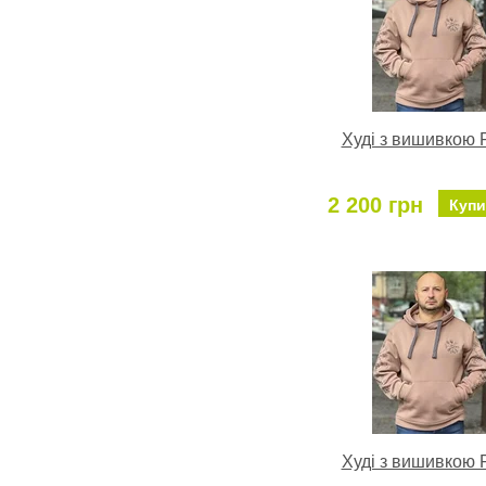
Худі з вишивкою
2 200 грн
Купи
Худі з вишивкою