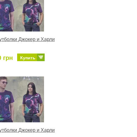
тболки Джокер и Харли
0 грн
Купить
тболки Джокер и Харли