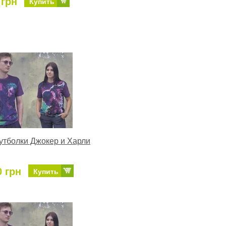
 грн
Купить
тболки Джокер и Харли
0 грн
Купить