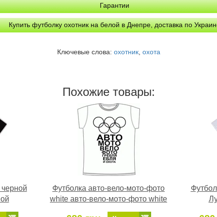
Гарантии
Купить футболку охотник на белой в Днепре, доставка по Украин
Ключевые слова:
охотник
,
охота
Похожие товары:
 черной
Футболка авто-вело-мото-фото
Футбол
ной
white авто-вело-мото-фото white
Лу