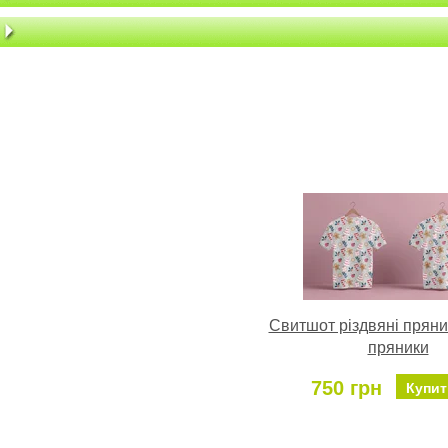
Свитшот різдвяні пряни
пряники
750 грн
Купит