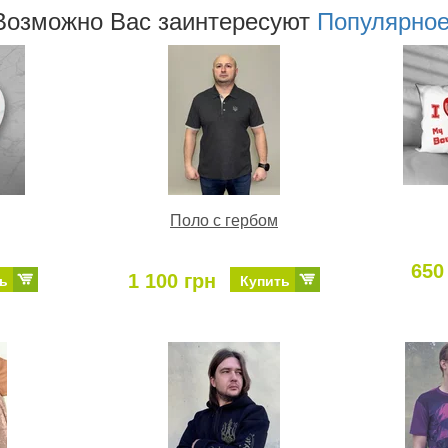
Возможно Ваc заинтересуют
Популярно
Поло с гербом
650
1 100 грн
ь
Купить