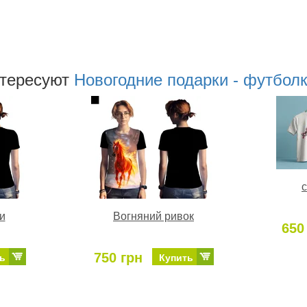
нтересуют
Новогодние подарки - футбол
c
и
Вогняний ривок
650
750 грн
ь
Купить