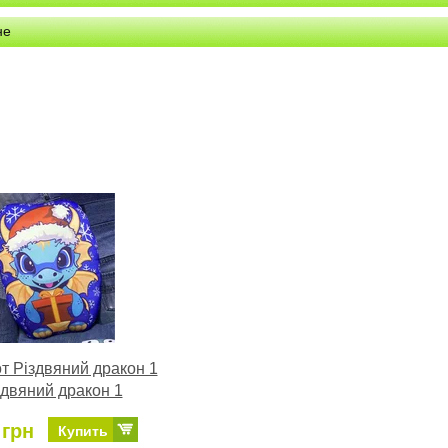
не
т Різдвяний дракон 1
здвяний дракон 1
 грн
Купить