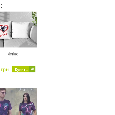
е
:
Флінс
 грн
Купить