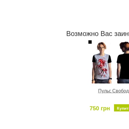
Возможно Ваc заи
Пульс Свобод
750 грн
Купит