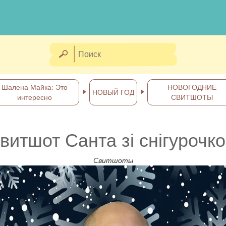
Шалена Майка: Это
НОВОГОДНИЕ
НОВЫЙ ГОД
интересно
СВИТШОТЫ
витшот Санта зі снігурочк
Свитшоты