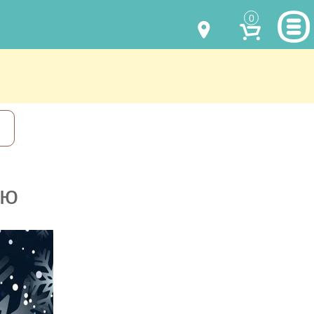
0
МОДЕЛИ ОДЕЖДЫ
(067) 011 0404
Viber
(067) 544 6226
Viber
НАШИ РАБОТЫ
shalena@mayka.dp.ua
КАК КУПИТЬ
г.Днепр, ул. Ярослава Мудрого, 68
КАК НАС НАЙТИ
ою
Посмотреть на карте
ПОЛНАЯ ВЕРСИЯ САЙТА
Отправка по Украине каждый день