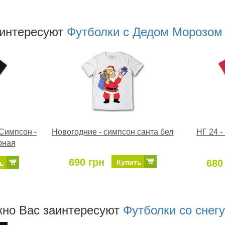
аинтересуют
Футболки с Дедом Морозом 
 Симпсон -
Новогодние - симпсон санта бел
НГ 24 
рная
690 грн
680
Купить
ь
но Ваc заинтересуют
Футболки со снег