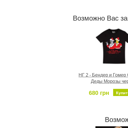
Возможно Ваc з
НГ 2 - Бендер и Гомер
Деды Морозы че
680 грн
Купит
Возмож