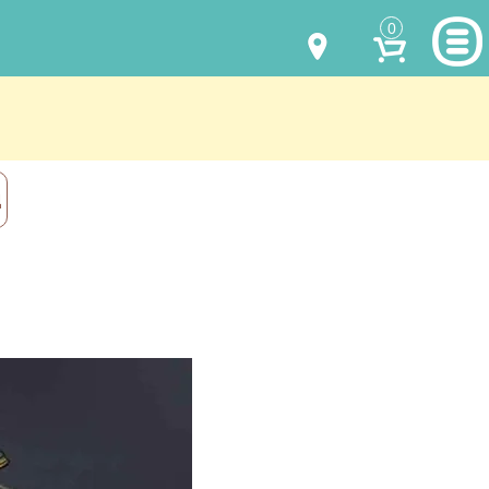
0
МОДЕЛИ ОДЕЖДЫ
(067) 011 0404
Viber
(067) 544 6226
Viber
НАШИ РАБОТЫ
Д
shalena@mayka.dp.ua
КАК КУПИТЬ
г.Днепр, ул. Ярослава Мудрого, 68
КАК НАС НАЙТИ
Посмотреть на карте
ПОЛНАЯ ВЕРСИЯ САЙТА
Отправка по Украине каждый день