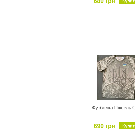
680 грн
Купит
Футболка Піксель 
690 грн
Купит