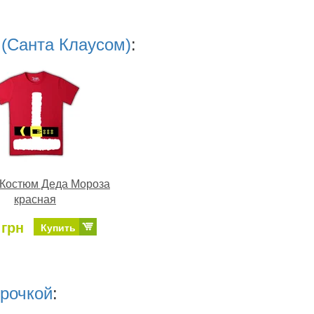
(Санта Клаусом)
:
- Костюм Деда Мороза
красная
 грн
Купить
урочкой
: