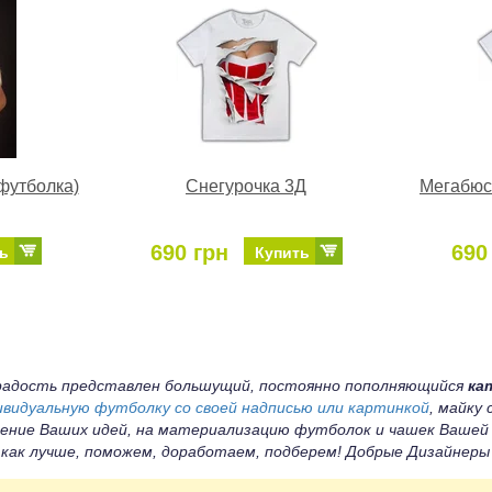
футболка)
Снегурочка 3Д
Мегабюст
690 грн
690
ь
Купить
а радость представлен большущий, постоянно пополняющийся
ка
ивидуальную футболку со своей надписью или картинкой
, майку
ение Ваших идей, на материализацию футболок и чашек Вашей
 как лучше, поможем, доработаем, подберем! Добрые Дизайнер