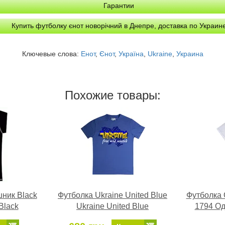
Гарантии
Купить футболку єнот новорічний в Днепре, доставка по Украин
Ключевые слова:
Енот
,
Єнот
,
Україна
,
Ukraine
,
Украина
Похожие товары:
шник Black
Футболка Ukraine United Blue
Футболка 
Black
Ukraine United Blue
1794 Од