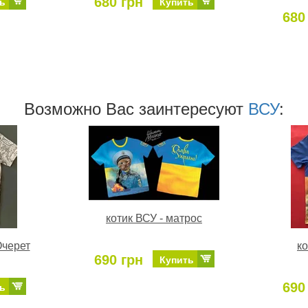
680 грн
ь
Купить
680
Возможно Ваc заинтересуют
ВСУ
:
котик ВСУ - матрос
Очерет
ко
690 грн
Купить
690
ь