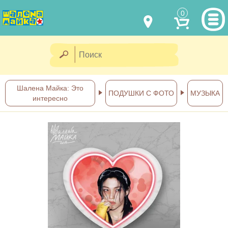
0
МОДЕЛИ ОДЕЖДЫ
(067) 011 0404
Viber
(067) 544 6226
Viber
НАШИ РАБОТЫ
Шалена Майка: Это
ПОДУШКИ С ФОТО
МУЗЫКА
интересно
shalena@mayka.dp.ua
КАК КУПИТЬ
г.Днепр, ул. Ярослава Мудрого, 68
КАК НАС НАЙТИ
Посмотреть на карте
ПОЛНАЯ ВЕРСИЯ САЙТА
Отправка по Украине каждый
день