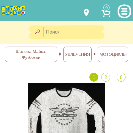
0
МОДЕЛИ ОДЕЖДЫ
(067) 011 0404
Viber
(067) 544 6226
Viber
НАШИ РАБОТЫ
Шалена Майка:
УВЛЕЧЕНИЯ
МОТОЦИКЛЫ
Футболки
shalena@mayka.dp.ua
КАК КУПИТЬ
г.Днепр, ул. Ярослава Мудрого, 68
1
2
8
...
КАК НАС НАЙТИ
Посмотреть на карте
ПОЛНАЯ ВЕРСИЯ САЙТА
Отправка по Украине каждый
день