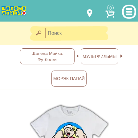
0
МОДЕЛИ ОДЕЖДЫ
(067) 011 0404
Viber
(067) 544 6226
Viber
НАШИ РАБОТЫ
Шалена Майка:
МУЛЬТФИЛЬМЫ
Футболки
shalena@mayka.dp.ua
КАК КУПИТЬ
г.Днепр, ул. Ярослава Мудрого, 68
МОРЯК ПАПАЙ
КАК НАС НАЙТИ
Посмотреть на карте
ПОЛНАЯ ВЕРСИЯ САЙТА
Отправка по Украине каждый
день