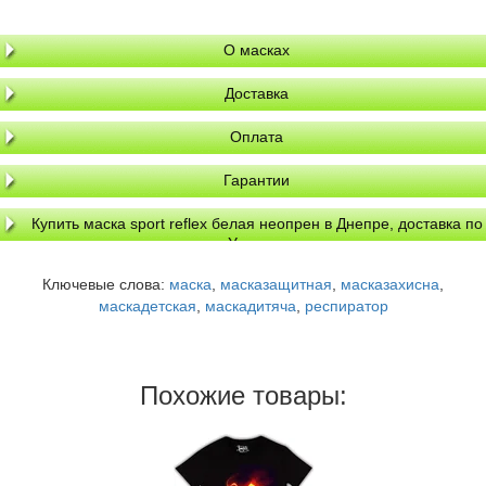
О масках
Доставка
Оплата
Гарантии
Купить маска sport reflex белая неопрен в Днепре, доставка по
Украине
Ключевые слова:
маска
,
масказащитная
,
масказахисна
,
маскадетская
,
маскадитяча
,
респиратор
Похожие товары: