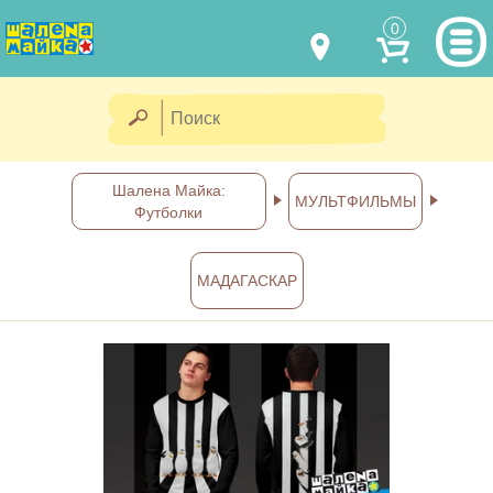
0
МОДЕЛИ ОДЕЖДЫ
(067) 011 0404
Viber
(067) 544 6226
Viber
НАШИ РАБОТЫ
Шалена Майка:
МУЛЬТФИЛЬМЫ
Футболки
shalena@mayka.dp.ua
КАК КУПИТЬ
г.Днепр, ул. Ярослава Мудрого, 68
МАДАГАСКАР
КАК НАС НАЙТИ
Посмотреть на карте
ПОЛНАЯ ВЕРСИЯ САЙТА
Отправка по Украине каждый
день