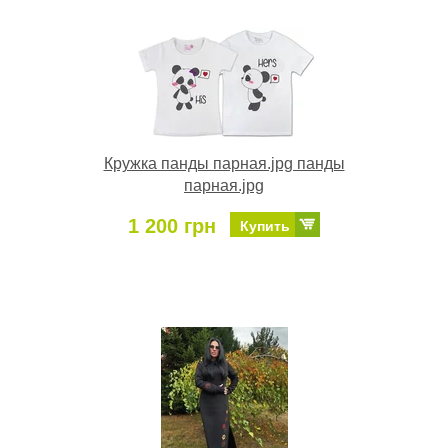
Кружка панды парная.jpg панды
парная.jpg
1 200 грн
Купить