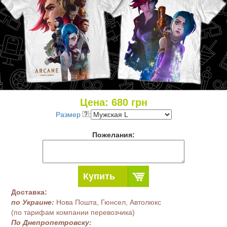
Цена:
680
грн
Размер
:
Пожелания:
Купить
Доставка:
по Украине:
Нова Пошта, Гюнсел, Автолюкс
(по тарифам компании перевозчика)
По Днепропетровску: