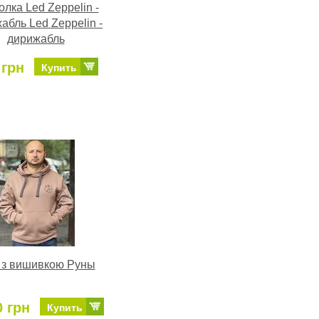
лка Led Zeppelin -
абль Led Zeppelin -
дирижабль
 грн
Купить
 з вишивкою Руны
0 грн
Купить