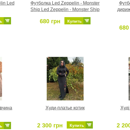
lin Led
Футболка Led Zeppelin - Monster
Футбо
Ship Led Zeppelin - Monster Ship
дириж
680 грн
ь
Купить
680
івчина
Худи-платье котик
Худі
2 300 грн
2 20
Купить
ь