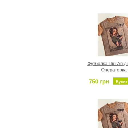
Футболка Пін-Ап д
Операторка
750 грн
Купит