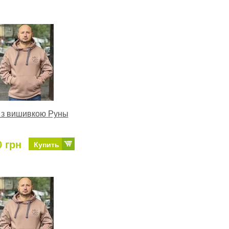
 з вишивкою Руны
0 грн
Купить