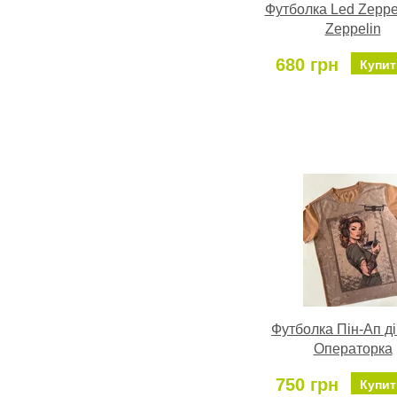
Футболка Led Zeppe
Zeppelin
680 грн
Купит
Футболка Пін-Ап д
Операторка
750 грн
Купит