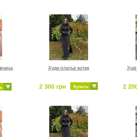
івчина
Худи-платье котик
Худі
2 300 грн
2 20
Купить
ь