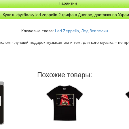
Гарантии
Купить футболку led zeppelin 2 грифа в Днепре, доставка по Укра
Ключевые слова:
Led Zeppelin
,
Лед Зеппелин
лом - лучший подарок музыкантам и тем, для кого музыка – не про
Похожие товары: