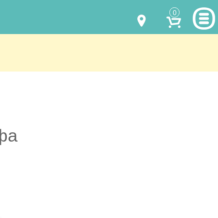
0
МОДЕЛИ ОДЕЖДЫ
(067) 011 0404
Viber
(067) 544 6226
Viber
НАШИ РАБОТЫ
shalena@mayka.dp.ua
КАК КУПИТЬ
г.Днепр, ул. Ярослава Мудрого, 68
КАК НАС НАЙТИ
ифа
Посмотреть на карте
ПОЛНАЯ ВЕРСИЯ САЙТА
Отправка по Украине каждый день