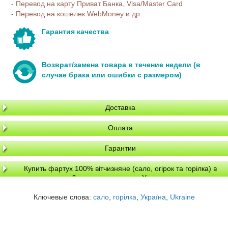
- Перевод на карту Приват Банка, Visa/Master Card
- Перевод на кошелек WebMoney и др.
Гарантия качества
Возврат/замена товара в течение недели (в
случае брака или ошибки с размером)
Доставка
Оплата
Гарантии
Купить фартух 100% вітчизняне (сало, огірок та горілка) в
Днепре, доставка по Украине
Ключевые слова:
сало
,
горілка
,
Україна
,
Ukraine