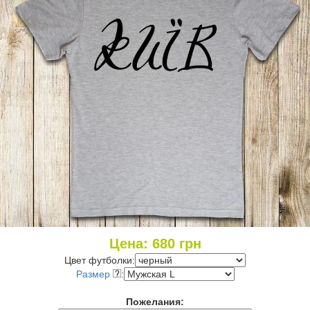
Цена:
680
грн
Цвет футболки:
Размер
:
Пожелания: