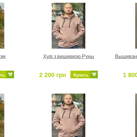
тик
Худі з вишивкою Руны
Вышиванк
2 200 грн
1 80
ть
Купить