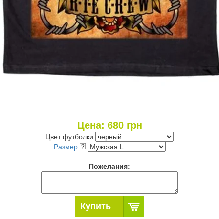
Цена:
680
грн
Цвет футболки:
Размер
:
Пожелания:
Купить