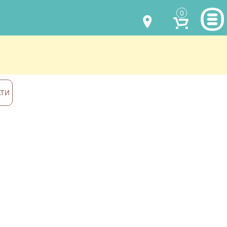
0
МОДЕЛИ ОДЕЖДЫ
(067) 011 0404
Viber
(067) 544 6226
Viber
НАШИ РАБОТЫ
АТИ
shalena@mayka.dp.ua
КАК КУПИТЬ
г.Днепр, ул. Ярослава Мудрого, 68
КАК НАС НАЙТИ
Посмотреть на карте
ПОЛНАЯ ВЕРСИЯ САЙТА
Отправка по Украине каждый день