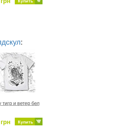
 грн
Купить
лдскул
:
у тигр и ветер бел
 грн
Купить