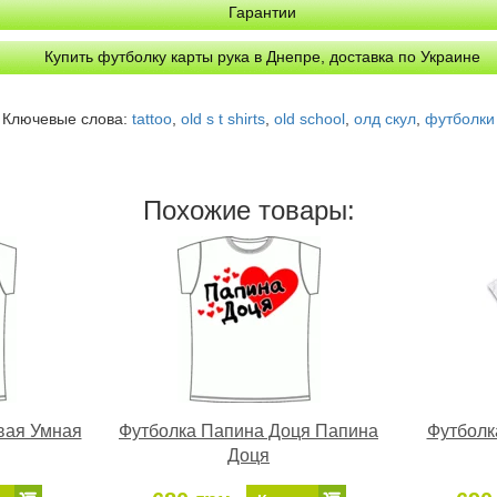
Гарантии
Купить футболку карты рука в Днепре, доставка по Украине
Ключевые слова:
tattoo
,
old s t shirts
,
old school
,
олд скул
,
футболки
Похожие товары:
вая Умная
Футболка Папина Доця Папина
Футболк
Доця