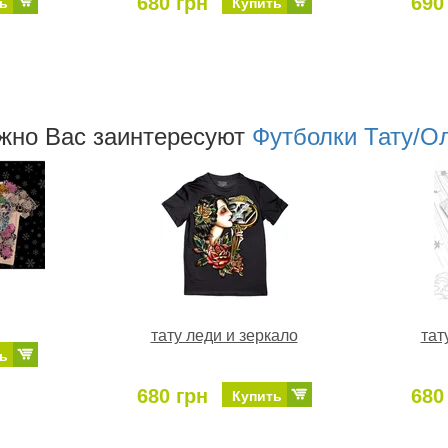
680 грн
690
ь
Купить
жно Ваc заинтересуют
Футболки Тату/О
тату леди и зеркало
тат
ь
680 грн
680
Купить