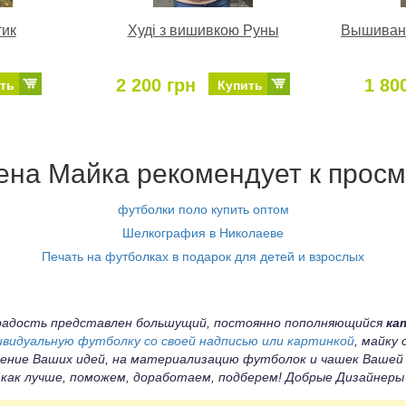
тик
Худі з вишивкою Руны
Вышиванк
2 200 грн
1 80
ть
Купить
на Майка рекомендует к просм
футболки поло купить оптом
Шелкография в Николаеве
Печать на футболках в подарок для детей и взрослых
а радость представлен большущий, постоянно пополняющийся
ка
ивидуальную футболку со своей надписью или картинкой
, майку
ение Ваших идей, на материализацию футболок и чашек Вашей
 как лучше, поможем, доработаем, подберем! Добрые Дизайнер