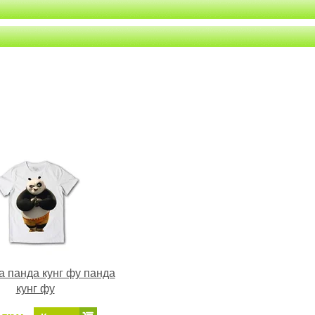
а панда кунг фу панда
кунг фу