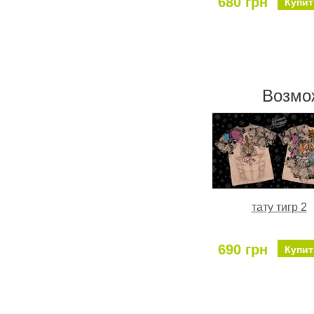
680 грн
Купит
Возмо
тату тигр 2
690 грн
Купит