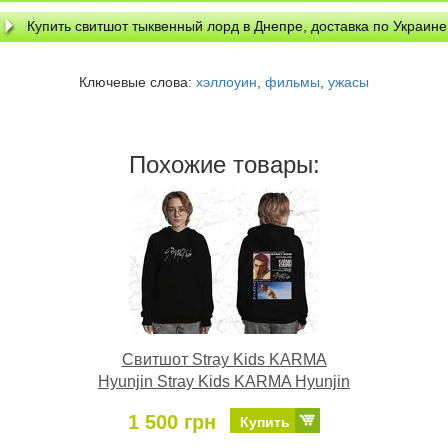
Купить свитшот тыквенный лорд в Днепре, доставка по Украине
Ключевые слова:
хэллоуин
,
фильмы
,
ужасы
Похожие товары:
Свитшот Stray Kids KARMA
Hyunjin Stray Kids KARMA Hyunjin
1 500 грн
Купить