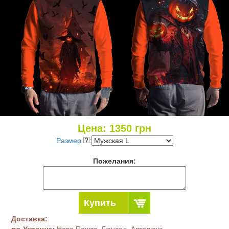
Цена:
1350
грн
Размер
:
Пожелания:
Купить
Доставка:
по Украине:
Нова Пошта, Гюнсел, Автолюкс