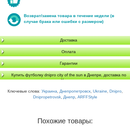
Возврат/замена товара в течение недели (в
случае брака или ошибки с размером)
Доставка
Оплата
Гарантии
Купить футболку dnipro city of the sun в Днепре, доставка по
Украине
Ключевые слова:
Украина
,
Днепропетровск
,
Ukraine
,
Dnipro
,
Dnipropetrovsk
,
Днепр
,
ARFFStyle
Похожие товары: