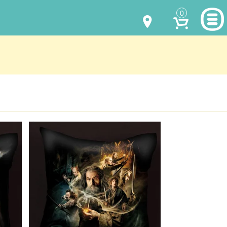
0
МОДЕЛИ ОДЕЖДЫ
(067) 011 0404
Viber
(067) 544 6226
Viber
НАШИ РАБОТЫ
shalena@mayka.dp.ua
КАК КУПИТЬ
г.Днепр, ул. Ярослава Мудрого, 68
КАК НАС НАЙТИ
Посмотреть на карте
ПОЛНАЯ ВЕРСИЯ САЙТА
Отправка по Украине каждый день