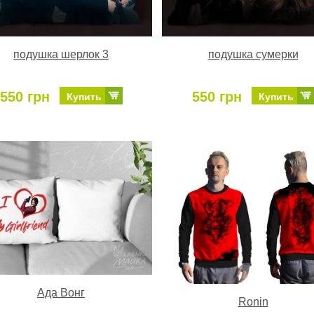
подушка шерлок 3
подушка сумерки
550 грн
550 грн
Купить
Купить
Ада Вонг
Ronin