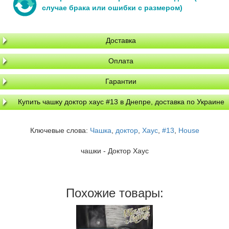
случае брака или ошибки с размером)
Доставка
Оплата
Гарантии
Купить чашку доктор хаус #13 в Днепре, доставка по Украине
Ключевые слова:
Чашка
,
доктор
,
Хаус
,
#13
,
House
чашки - Доктор Хаус
Похожие товары: