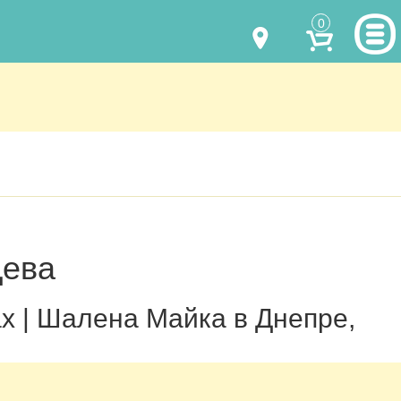
0
МОДЕЛИ ОДЕЖДЫ
(067) 011 0404
Viber
(067) 544 6226
Viber
НАШИ РАБОТЫ
shalena@mayka.dp.ua
КАК КУПИТЬ
г.Днепр, ул. Ярослава Мудрого, 68
КАК НАС НАЙТИ
Посмотреть на карте
Дева
ПОЛНАЯ ВЕРСИЯ САЙТА
Отправка по Украине каждый день
ах | Шалена Майка в Днепре,