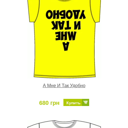
А Мне И Так Удобно
680 грн
Купить