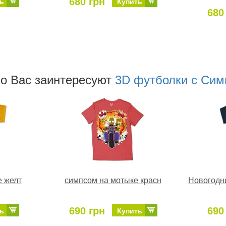
680 грн
ь
Купить
680
о Ваc заинтересуют
3D футболки c Си
е желт
симпсом на мотыке красн
Новогодни
690 грн
690
ь
Купить