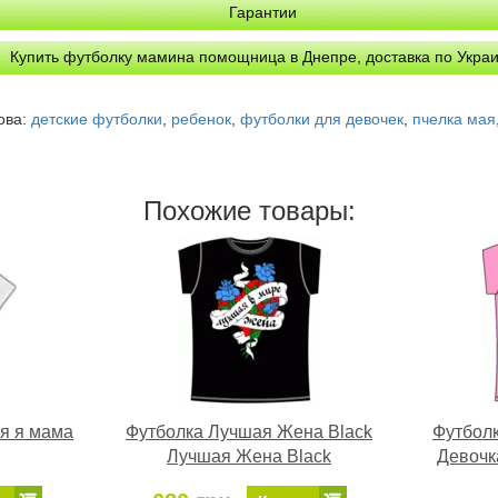
Гарантии
Купить футболку мамина помощница в Днепре, доставка по Укра
ова:
детские футболки
,
ребенок
,
футболки для девочек
,
пчелка мая
Похожие товары:
я я мама
Футболка Лучшая Жена Black
Футбол
Лучшая Жена Black
Девочк