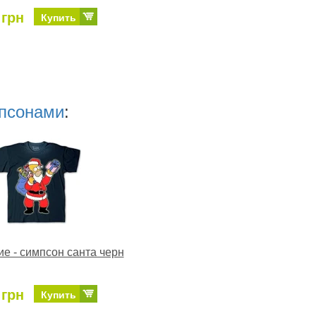
 грн
Купить
мпсонами
:
е - симпсон санта черн
 грн
Купить