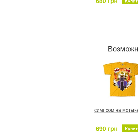
680 грн
Купит
Возможн
симпсом на мотык
690 грн
Купит