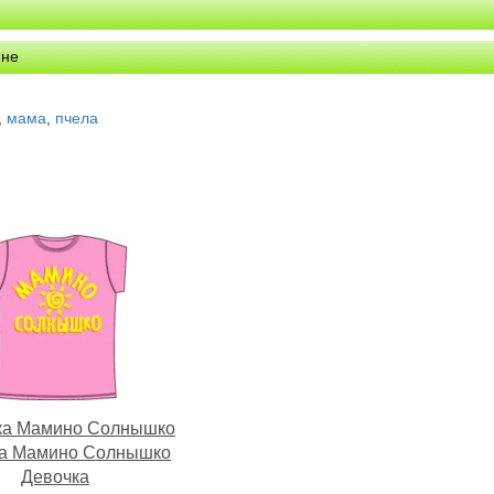
ине
,
мама
,
пчела
ка Мамино Солнышко
а Мамино Солнышко
Девочка