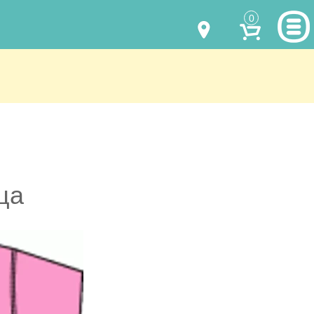
0
МОДЕЛИ ОДЕЖДЫ
(067) 011 0404
Viber
(067) 544 6226
Viber
НАШИ РАБОТЫ
shalena@mayka.dp.ua
КАК КУПИТЬ
г.Днепр, ул. Ярослава Мудрого, 68
КАК НАС НАЙТИ
ца
Посмотреть на карте
ПОЛНАЯ ВЕРСИЯ САЙТА
Отправка по Украине каждый день