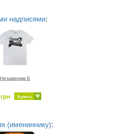
ми надписями
:
Незаменим Б
 грн
Купить
я (имениннику)
: