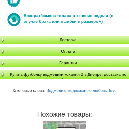
Возврат/замена товара в течение недели (в
случае брака или ошибки с размером)
Доставка
Оплата
Гарантии
Купить футболку ведмедики кохання 2 в Днепре, доставка по
Украине
Ключевые слова:
Ведмедик
,
медвежонок
,
любовь
,
love
Похожие товары: