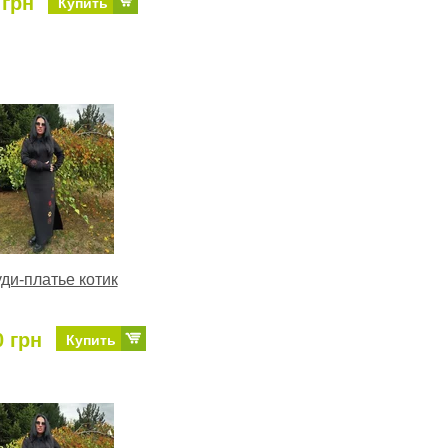
 грн
Купить
ди-платье котик
0 грн
Купить