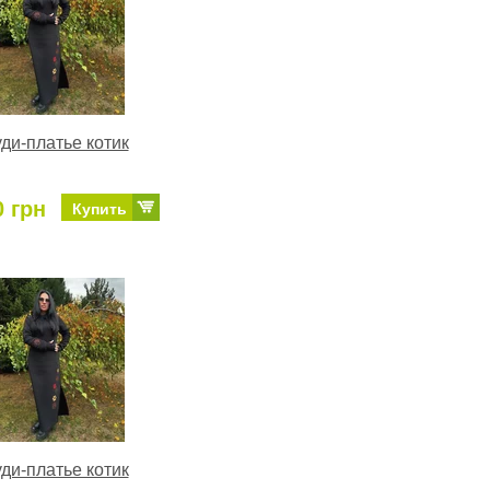
ди-платье котик
0 грн
Купить
ди-платье котик