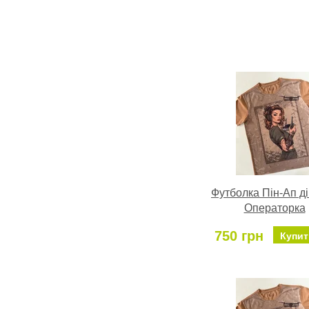
Футболка Пін-Ап д
Операторка
750 грн
Купит