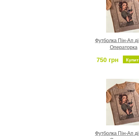
Футболка Пін-Ап д
Операторка
750 грн
Купит
Футболка Пін-Ап д