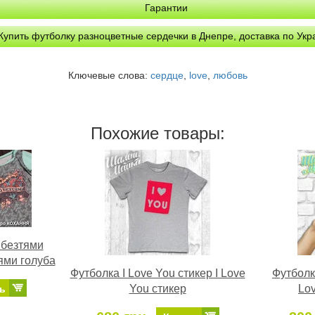
Гарантии
Купить футболку разноцветные сердечки в Днепре, доставка по Укр
Ключевые слова:
сердце
,
love
,
любовь
Похожие товары:
 безтями
ями голуба
Футболка I Love You стикер I Love
Футболк
You стикер
Lo
ь