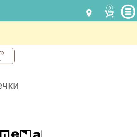
0
МОДЕЛИ ОДЕЖДЫ
(067) 011 0404
Viber
(067) 544 6226
Viber
НАШИ РАБОТЫ
ГО
А
shalena@mayka.dp.ua
КАК КУПИТЬ
г.Днепр, ул. Ярослава Мудрого, 68
КАК НАС НАЙТИ
ечки
Посмотреть на карте
ПОЛНАЯ ВЕРСИЯ САЙТА
Отправка по Украине каждый день