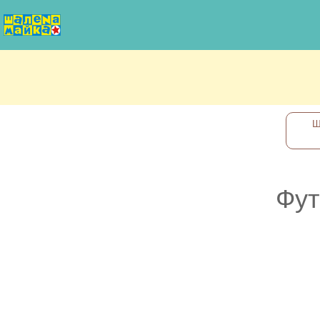
Ш
Фут