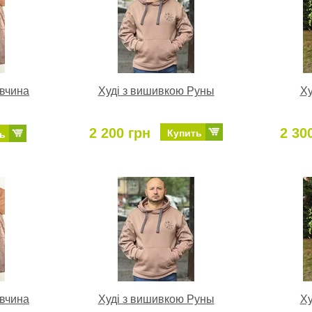
івчина
Худі з вишивкою Руны
Ху
2 200 грн
2 30
Купить
ь
івчина
Худі з вишивкою Руны
Ху