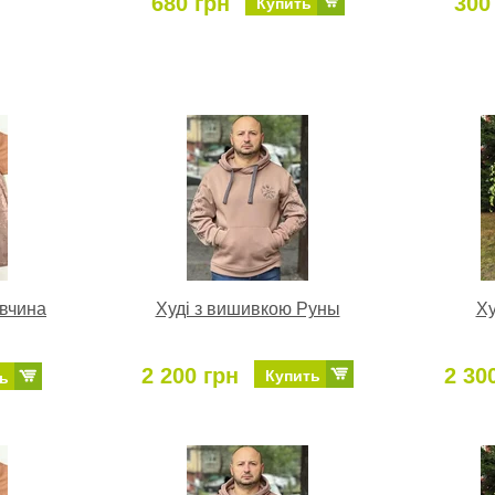
680 грн
300
Купить
івчина
Худі з вишивкою Руны
Ху
2 200 грн
2 30
Купить
ь