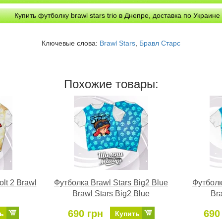
Купить футболку brawl stars trio в Днепре, доставка по Украине
Ключевые слова:
Brawl Stars
,
Бравл Старс
Похожие товары:
lt 2 Brawl
Футболка Brawl Stars Big2 Blue
Футболк
Brawl Stars Big2 Blue
Bra
690 грн
690
ь
Купить