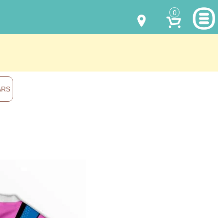
0
МОДЕЛИ ОДЕЖДЫ
(067) 011 0404
Viber
(067) 544 6226
Viber
НАШИ РАБОТЫ
ARS
shalena@mayka.dp.ua
КАК КУПИТЬ
г.Днепр, ул. Ярослава Мудрого, 68
КАК НАС НАЙТИ
Посмотреть на карте
ПОЛНАЯ ВЕРСИЯ САЙТА
Отправка по Украине каждый день