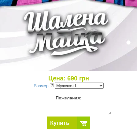
Цена:
690
грн
Размер
:
Пожелания:
Купить