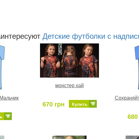
аинтересуют
Детские футболки с надпис
монстер хай
 Мальчик
Сохраняйт
670 грн
Купить
680
ь