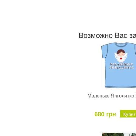
Возможно Ваc з
Маленьке Янголятко
680 грн
Купит