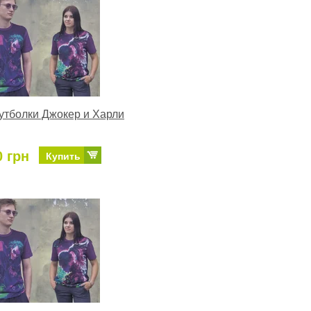
тболки Джокер и Харли
0 грн
Купить