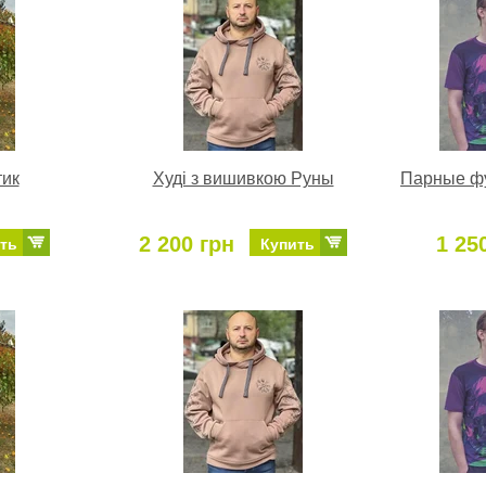
тик
Худі з вишивкою Руны
Парные фу
2 200 грн
1 25
ть
Купить