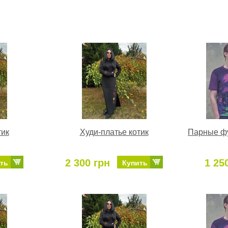
тик
Худи-платье котик
Парные фу
2 300 грн
1 25
ть
Купить