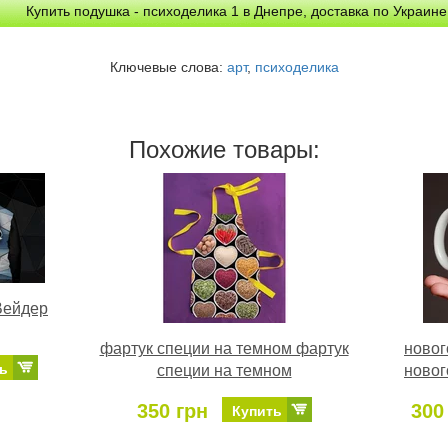
Купить подушка - психоделика 1 в Днепре, доставка по Украине
Ключевые слова:
арт
,
психоделика
Похожие товары:
Вейдер
фартук специи на темном фартук
новог
ь
специи на темном
новог
350 грн
300
Купить