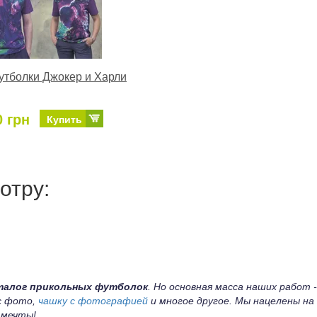
тболки Джокер и Харли
0 грн
Купить
отру:
талог прикольных футболок
. Но основная масса наших работ -
 с фото,
чашку с фотографией
и многое другое. Мы нацелены на
 мечты!