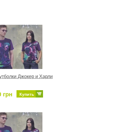
тболки Джокер и Харли
0 грн
Купить