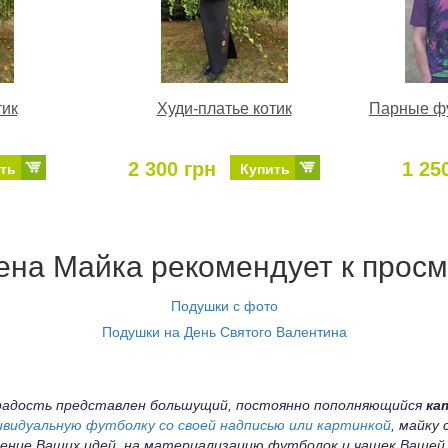
тик
Худи-платье котик
Парные фу
2 300 грн
1 25
ть
Купить
на Майка рекомендует к просм
Подушки с фото
Подушки на День Святого Валентина
а радость представлен большущий, постоянно пополняющийся
ка
ивидуальную футболку со своей надписью или картинкой
, майку
ение Ваших идей, на материализацию футболок и чашек Вашей