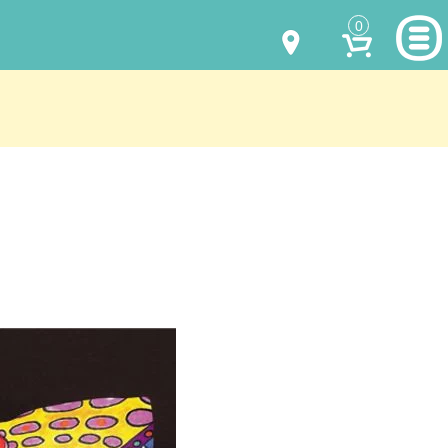
0
МОДЕЛИ ОДЕЖДЫ
(067) 011 0404
Viber
(067) 544 6226
Viber
НАШИ РАБОТЫ
shalena@mayka.dp.ua
КАК КУПИТЬ
г.Днепр, ул. Ярослава Мудрого, 68
КАК НАС НАЙТИ
Посмотреть на карте
ПОЛНАЯ ВЕРСИЯ САЙТА
Отправка по Украине каждый день