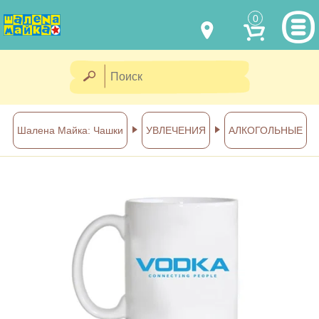
0
МОДЕЛИ ОДЕЖДЫ
(067) 011 0404
Viber
(067) 544 6226
Viber
НАШИ РАБОТЫ
Шалена Майка: Чашки
УВЛЕЧЕНИЯ
АЛКОГОЛЬНЫЕ
shalena@mayka.dp.ua
КАК КУПИТЬ
г.Днепр, ул. Ярослава Мудрого, 68
КАК НАС НАЙТИ
Посмотреть на карте
ПОЛНАЯ ВЕРСИЯ САЙТА
Отправка по Украине каждый
день